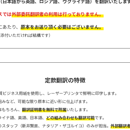
（日本語から英語、ロシア語、ウクライナ語）を翻訳いたしま
スでは
外部委託翻訳者の利用は行っておりません。
にあたり、
原本をお送り頂く必要はございません。
ル添付いただければ結構です）
定款翻訳の特徴
品質ビジネス用紙を使用し、レーザープリンタで鮮明に印字します。
組みなど、可能な限り原本に近い形に仕上げます。
はもちろん、
翻訳証明書を無料で附属
いたします。
ライナ語、英語、日本語、
どの組み合わせも翻訳可能
です。
のスタッフ（新井賢直、ナタリア・ザゴルイコ）のみが担当。
外部翻訳