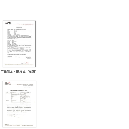
戸籍謄本・旧様式（英訳）