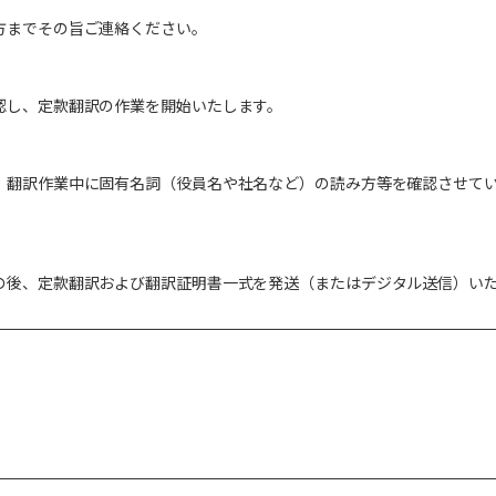
方までその旨ご連絡ください。
認し、定款翻訳の作業を開始いたします。
、翻訳作業中に固有名詞（役員名や社名など）の読み方等を確認させて
の後、定款翻訳および翻訳証明書一式を発送（またはデジタル送信）い