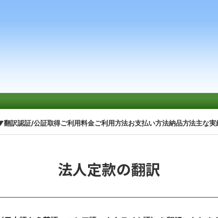
▼
翻訳認証/公証取得
ご利用料金
ご利用方法
お支払い方法
納品方法
主な実
法人定款の翻訳