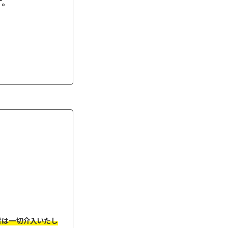
す。
者は一切介入いたし