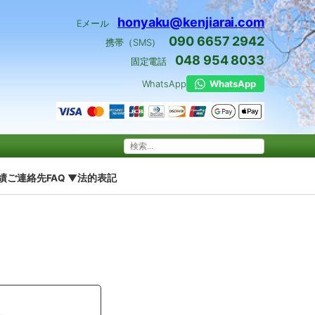
honyaku@kenjiarai.com
Eメール
090 6657 2942
携帯（SMS）
048 954 8033
固定電話
WhatsApp
WhatsApp
績
ご連絡先
FAQ ▼
法的表記