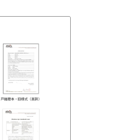
戸籍謄本・旧様式（英訳）