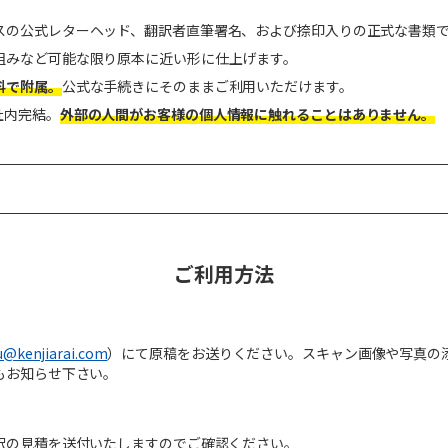
スの公式レターヘッド、翻訳者直筆署名、および捺印入りの正式な書類
組みなど可能な限り原本に近い形に仕上げます。
料で附属。
公式な手続きにそのままご利用いただけます。
社内完結。
外部の人間がお客様の個人情報に触れることはありません。
ご利用方法
@kenjiarai.com
）にて原稿をお送りください。スキャン画像や写真の
もお知らせ下さい。
訳の見積を送付いたしますのでご確認ください。