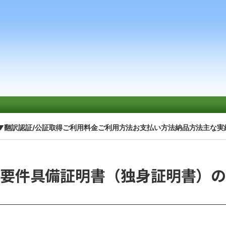
▼
翻訳認証/公証取得
ご利用料金
ご利用方法
お支払い方法
納品方法
主な実
要件具備証明書（独身証明書）