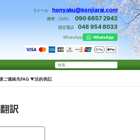
honyaku@kenjiarai.com
Eメール
090 6657 2942
携帯（SMS）
048 954 8033
固定電話
WhatsApp
WhatsApp
績
ご連絡先
FAQ ▼
法的表記
の翻訳